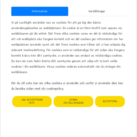
L70). Vi har många av Sveriges kommunala och privata fastighetsägare
samt bostadsrättsföreningar som nöjda kunder.
Information
Inställningar
Service och kvalitet utöver det vanliga
Vi på Locklight använder oss av cookies för att ge dig den bästa
användarupplevelse av webbplatsen. En cookie är en liten textfil som sparas via
Som belysningsleverantör så skiljer vi oss från mängden genom att
webbläsaren på din enhet. Det finns olika cookies varav en del är nödvändiga för
levererar mer än bara en belysningsarmatur. Vi håller hög servicenivå i
att vår webbplats ska fungera korrekt och en del cookies ger information om hur
alla led och arbetar nära våra kunder genom hela processen. Vi tar ett
webbplatsen används samt att det finns cookies som tillser att vi kan erbjuda dig
relevant marknadsföring. För cookies som är nödvändiga för att sidan ska fungera
övergripande ansvar så att du som kund ska känna dig trygg och vara
korrekt krävs inte ditt samtycke, vi använder oss endast av nödvändiga cookies.
nöjd med din belysningsoptimering. Vi kan hjälpa dig med
Du kan när som helst återta ditt samtycke genom att välja att ta bort valda
inventeringsarbetet, både genom att utföra det mot beställning eller
cookies i din webbläsare. Vissa cookies raderas automatiskt när du stänger din
stötta dig i hur du går tillväga. Vi kan stötta dig med kalkylering,
webbläsare.
projektledning och vi kan även hjälpa till med att installationsuppdraget
Om du vill veta mer om vilka cookies vi använder och varför vi använder dem kan
blir utfört av en gedigen och effektiv el-firma.
du besöka sidan med vår cookiepolicy.
Gedigen erfarenhet - ger ökad service
JAG ACCEPTERAR
SPARA
ACCEPTERA
INTE
INSTÄLLNINGAR
Vi har sedan starten skaffat oss en gedigen erfarenhet. Vi har arbetat
med över 200 av landets kommunala fastighetsbolag, minst lika många
av landets bostadsrättsföreningar och privata fastighetsbolag. Vi ser
fram emot att få arbeta även med er. Vi vet vad du ska förvänta dig av
din nya ledbelysning och vi möter dina förväntningar.