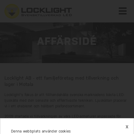
AFFÄRSIDÉ
Locklight AB - ett familjeföretag med tillverkning och
lager i Motala
Locklight's fokus är att tillhandahålla svenska marknadens bästa LED-
ljuskälla med den senaste och effektivaste tekniken. Ljuskällan placerar
vi i ett etablerat och hållbart plafondsortiment.
2009 startade vi tillverkningen av våra LED-armaturer anpassade för
allmänna utrymmen. Våra armaturer är tillverkade med högklassiga
x
komponenter och vi lämnar alltid 5 års garanti på ljuskällan (50 000 h -
Denna webbplats använder cookies